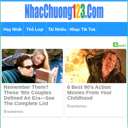
Hay Nhất
Thể Loại
Tải Nhiều
Nhạc Tik Tok