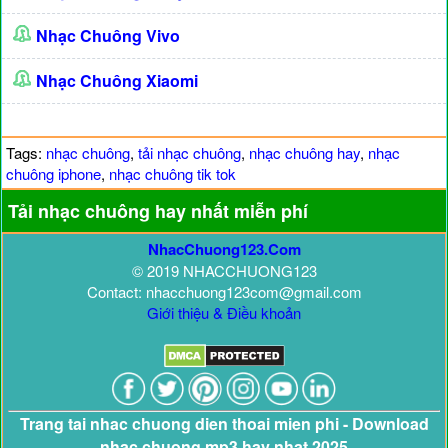
Nhạc Chuông Vivo
Nhạc Chuông Xiaomi
Tags:
nhạc chuông
,
tải nhạc chuông
,
nhạc chuông hay
,
nhạc
chuông iphone
,
nhạc chuông tik tok
Tải nhạc chuông hay nhất miễn phí
NhacChuong123.Com
© 2019 NHACCHUONG123
Contact: nhacchuong123com@gmail.com
Giới thiệu & Điều khoản
Trang tai nhac chuong dien thoai mien phi - Download
nhac chuong mp3 hay nhat 2025